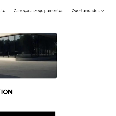
cto
Carroçarias/equipamentos
Oportunidades
TION