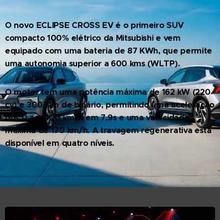
O novo ECLIPSE CROSS EV é o primeiro SUV
compacto 100% elétrico da Mitsubishi e vem
equipado com uma bateria de 87 KWh, que permite
uma autonomia superior a 600 kms (WLTP).
O motor tem uma potência máxima de 162 kW (220
cv) e 300 Nm de binário, permitindo uma aceleração
dos 0 aos 100 km/h em 7,9s e uma velocidade
máxima de 170 km/h. A travagem regenerativa está
disponível em quatro níveis.