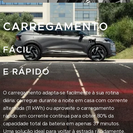
CARREGAMENTO
FÁCIL
E RÁPIDO
O carregamento adapta-se facilmente à sua rotina
diária: carregue durante a noite em casa com corrente
alternada (11 kWh) ou aproveite o carregamento
rápido em corrente contínua para obter 80% da
capacidade total da bateria em apenas 37 minutos.
Uma solução ideal para voltar à estrada rapidamente,